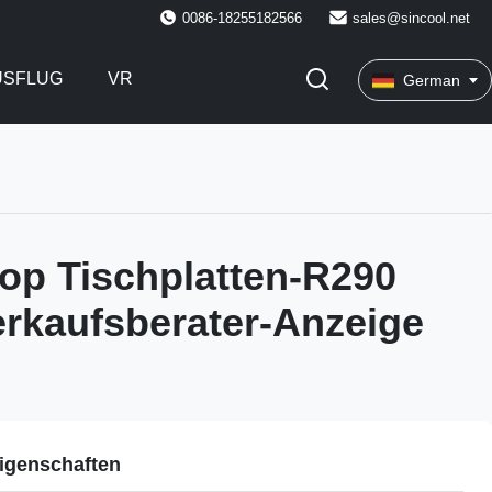
0086-18255182566
sales@sincool.net
USFLUG
VR
German
op Tischplatten-R290
erkaufsberater-Anzeige
igenschaften