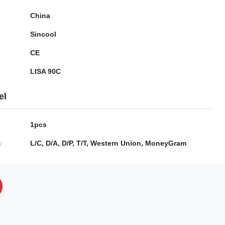
China
Sincool
CE
LISA 90C
el
1pcs
:
L/C, D/A, D/P, T/T, Western Union, MoneyGram