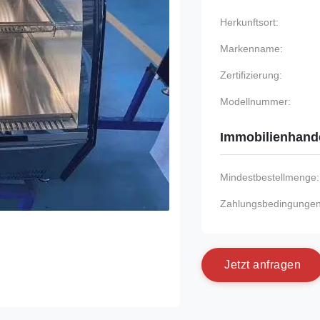
Herkunftsort:
Markenname:
Zertifizierung:
Modellnummer:
Immobilienhand
Mindestbestellmenge:
Zahlungsbedingungen
J
e
t
z
t
a
n
f
r
a
g
e
n