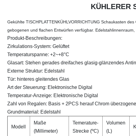
KÜHLERER S
Gekühlte TISCHPLATTENKÜHLVORRICHTUNG Schaukasten des Counte
gebogenen und flachen Entwürfen verfügbar. Edelstahlinnenraum,
Produkt-Beschreibungen:
Zirkulations-System: Gelüftet
Temperaturspanne:
+2~+8°C
Glasart: Stehen gerades dreifaches glasig-glänzendes Antin
Externe Struktur: Edelstahl
Tür: hinteres gleitendes Glas
Art der Steuerung: Elektronische Digital
Temperatur-Anzeige: Elektronische Digital
Zahl von Regalen: Basis + 2PCS herauf Chrom überzogen
Grundmaterial: Edelstahl
Maße
Temerature-
Volumen
Modell
K
(Millimeter)
Strecke (ºC)
(L)