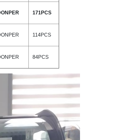
DONPER
171PCS
DONPER
114PCS
DONPER
84PCS