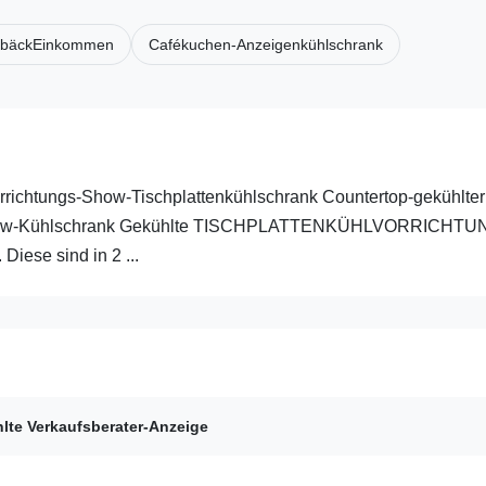
ebäckEinkommen
Cafékuchen-Anzeigenkühlschrank
rrichtungs-Show-Tischplattenkühlschrank Countertop-gekühlter
 Show-Kühlschrank Gekühlte TISCHPLATTENKÜHLVORRICHTU
iese sind in 2 ...
lte Verkaufsberater-Anzeige