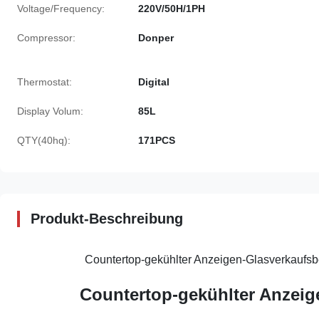
Voltage/Frequency:
220V/50H/1PH
Compressor:
Donper
Thermostat:
Digital
Display Volum:
85L
QTY(40hq):
171PCS
Produkt-Beschreibung
Countertop-gekühlter Anzeigen-Glasverkaufsb
Countertop-gekühlter Anzeig