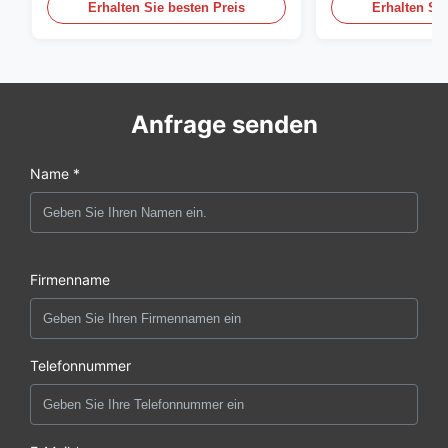
Erhalten Sie besten Preis
Erhalten Sie
Anfrage senden
Name *
Firmenname
Telefonnummer