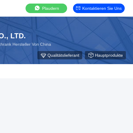
Plaudern
Kontaktieren Sie Uns
., LTD.
chrank Hersteller Von China
Qualitätslieferant
Hauptprodukte