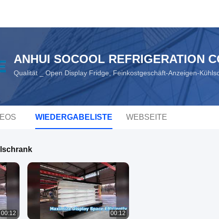
ANHUI SOCOOL REFRIGERATION CO
Qualität _ Open Display Fridge, Feinkostgeschäft-Anzeigen-Kühls
DEOS
WIEDERGABELISTE
WEBSEITE
lschrank
00:12
00:12