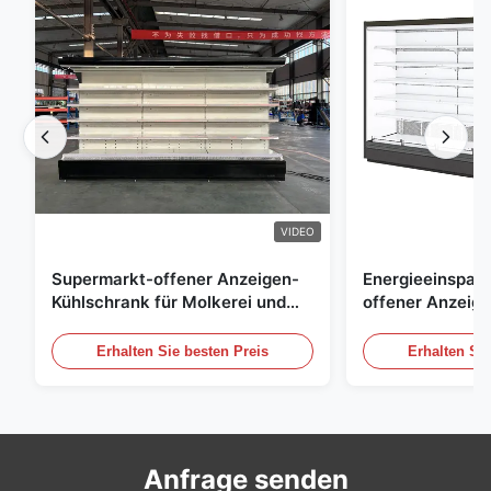
VIDEO
Supermarkt-offener Anzeigen-
Energieeinspar
Kühlschrank für Molkerei und
offener Anzeig
Getränke mit LED-Beleuchtung
Freilicht Einko
Erhalten Sie besten Preis
Erhalten Sie
Anfrage senden