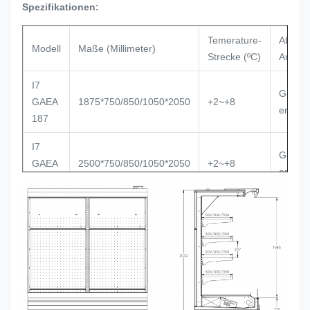
Spezifikationen:
Temerature-
Abkühl
Modell
Maße (Millimeter)
Strecke (ºC)
Art
I7
Gelüfte
GAEA
1875*750/850/1050*2050
+2~+8
entfern
187
I7
Gelüfte
GAEA
2500*750/850/1050*2050
+2~+8
entfern
250
I7
Gelüfte
GAEA
3750*750/850/1050*2050
+2~+8
entfern
375
ENDE
Transparentes Glas, Sp
I7
40*750/850/1050*2050
verfügbar
GAEA