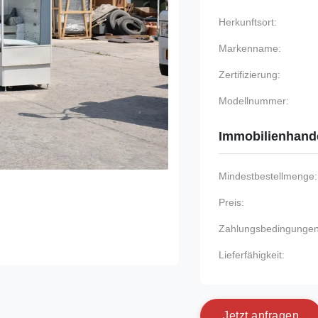
Herkunftsort:
Markenname:
Zertifizierung:
Modellnummer:
Immobilienhand
Mindestbestellmenge:
Preis:
Zahlungsbedingungen
Lieferfähigkeit:
J
e
t
z
t
a
n
f
r
a
g
e
n