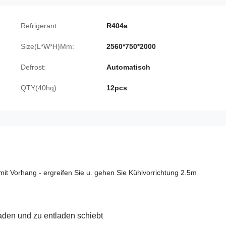
Refrigerant:
R404a
Size(L*W*H)Mm:
2560*750*2000
Defrost:
Automatisch
QTY(40hq):
12pcs
mit Vorhang - ergreifen Sie u. gehen Sie Kühlvorrichtung 2.5m
aden und zu entladen schiebt