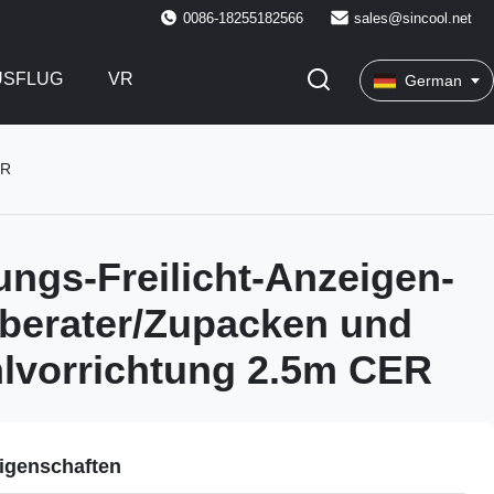
0086-18255182566
sales@sincool.net
USFLUG
VR
German
ER
ungs-Freilicht-Anzeigen-
berater/Zupacken und
lvorrichtung 2.5m CER
igenschaften