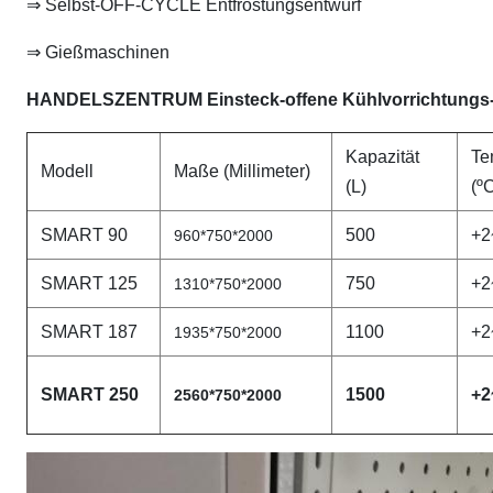
⇒ Selbst-OFF-CYCLE Entfrostungsentwurf
⇒ Gießmaschinen
HANDELSZENTRUM Einsteck-offene Kühlvorrichtungs-R
Kapazität
Te
Modell
Maße (Millimeter)
(L)
(º
SMART 90
500
+2
960*750*2000
SMART 125
750
+2
1310*750*2000
SMART 187
1100
+2
1935*750*2000
SMART 250
1500
+2
2560*750*2000