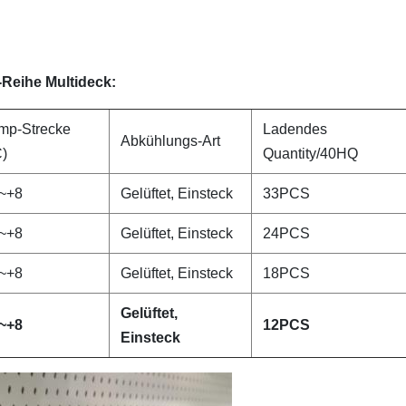
eihe Multideck:
mp-Strecke
Ladendes
Abkühlungs-Art
C)
Quantity/40HQ
~+8
Gelüftet, Einsteck
33PCS
~+8
Gelüftet, Einsteck
24PCS
~+8
Gelüftet, Einsteck
18PCS
Gelüftet,
~+8
12PCS
Einsteck