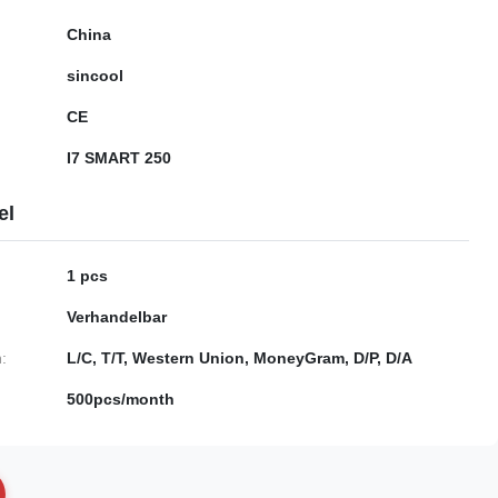
China
sincool
CE
I7 SMART 250
el
1 pcs
Verhandelbar
:
L/C, T/T, Western Union, MoneyGram, D/P, D/A
500pcs/month