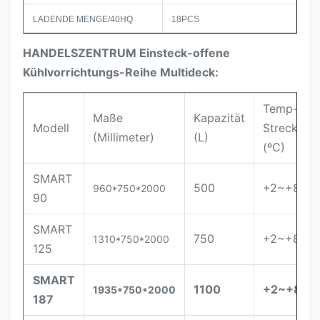
LADENDE MENGE/40HQ
18PCS
HANDELSZENTRUM Einsteck-offene
Kühlvorrichtungs-Reihe Multideck:
Temp-
Maße
Kapazität
Modell
Strecke
(Millimeter)
(L)
(ºC)
SMART
500
+2~+8
960*750*2000
90
SMART
750
+2~+8
1310*750*2000
125
SMART
1100
+2~+8
1935*750*2000
187