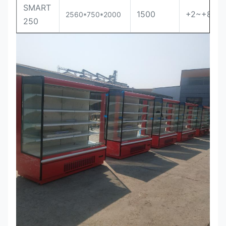
SMART
1500
+2~+8
2560*750*2000
250