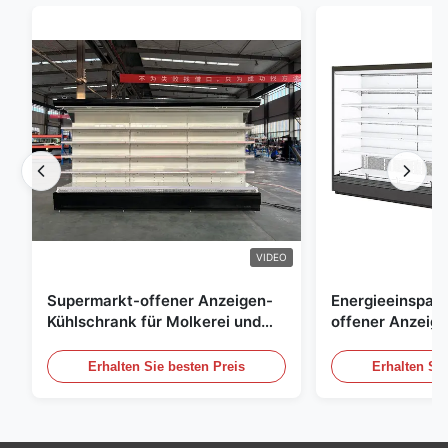
VIDEO
Supermarkt-offener Anzeigen-
Energieeinspar
Kühlschrank für Molkerei und
offener Anzeig
Getränke mit LED-Beleuchtung
Freilicht Einko
Erhalten Sie besten Preis
Erhalten Sie